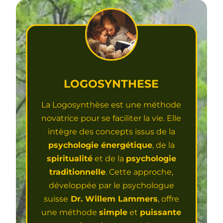
LOGOSYNTHESE
La Logosynthèse est une méthode
novatrice pour se faciliter la vie. Elle
intègre des concepts issus de la
psychologie énergétique
, de la
spiritualité
et de la
psychologie
traditionnelle
. Cette approche,
développée par le psychologue
suisse
Dr. Willem Lammers
, offre
une méthode
simple
et
puissante