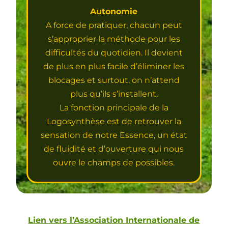
Autonomie
A force de pratiquer, chacun peut
s’approprier la méthode pour les
difficultés du quotidien. Il devient
de plus en plus facile d’éliminer les
blocages et surtout, on n’attend
plus qu’ils s’installent.
La fonction principale de la
Logosynthèse est de retrouver la
sensation de notre Essence, un état
de fluidité et d’ouverture qui nous
ouvre le champs de possibles.
Lien vers l’Association Internationale de